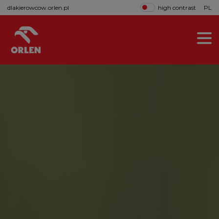
dlakierowcow.orlen.pl
high contrast
PL